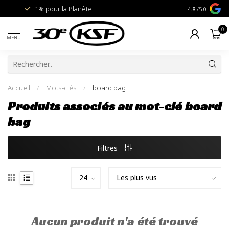
1% pour la Planète
Livraison gra
4.8
/5.0
0
MENU
Accueil
/
Mots-clés
/
board bag
Produits associés au mot-clé board
bag
Filtres
Aucun produit n'a été trouvé