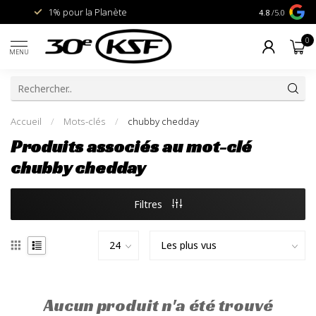
1% pour la Planète
Livraison gra
4.8
/5.0
0
MENU
Accueil
/
Mots-clés
/
chubby chedday
Produits associés au mot-clé
chubby chedday
Filtres
Aucun produit n'a été trouvé