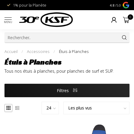
1% pour la Planète
Livraison gra
4.8
/5.0
0
MENU
Accueil
/
Accessoires
/
Étuis à Planches
Étuis à Planches
Tous nos étuis à planches, pour planches de surf et SUP.
Filtres