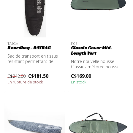
TAIGA
FCS
Boardbag - DAYBAG
Classic Cover Mid-
Length Vert
Sac de transport en tissus
résistant permettant de
Notre nouvelle housse
protéger la planche lors du
Classic améliorée housse
t...
rembourrage de 5 mm,
C$181.50
C$169.00
C$242.00
revêtement r...
En rupture de stock
En stock