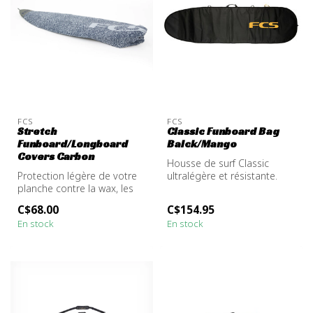
FCS
FCS
Stretch
Classic Funboard Bag
Funboard/Longboard
Balck/Mango
Covers Carbon
Housse de surf Classic
Protection légère de votre
ultralégère et résistante.
planche contre la wax, les
Parfaite pour les trajets
rayures, la poussière et l...
quot...
C$68.00
C$154.95
En stock
En stock