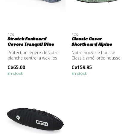
FCS
FCS
Stretch Funboard
Classic Cover
Covers Tranquil Blue
Shortboard Alpine
Protection légère de votre
Notre nouvelle housse
planche contre la wax, les
Classic améliorée housse
rayures, la poussière et l...
rembourrage de 5 mm,
C$65.00
C$159.95
revêtement r...
En stock
En stock