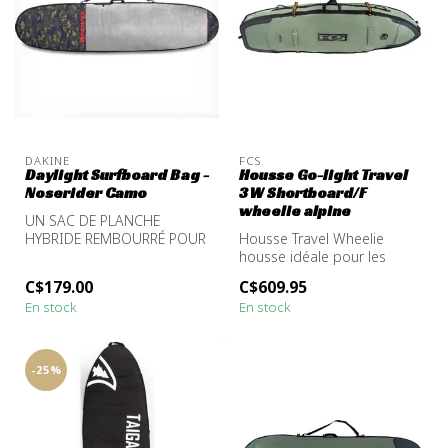
DAKINE
FCS
Daylight Surfboard Bag -
Housse Go-light Travel
Noserider Camo
3W Shortboard/F
wheelie alpine
UN SAC DE PLANCHE
HYBRIDE REMBOURRÉ POUR
Housse Travel Wheelie
LE STOCKAGE ET LE
housse idéale pour les
TRANSPORT
missions internationales et
C$179.00
C$609.95
les séj...
En stock
En stock
-25%