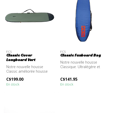
FCS
FCS
Classic Cover
Classic Funboard Bag
Longboard Vert
Notre nouvelle housse
Notre nouvelle housse
Classique. Ultralégère et
Classic améliorée housse
résistante. La housse idéale
rembourrage de 5 mm,
pou...
C$199.00
C$141.95
revêtement r...
En stock
En stock