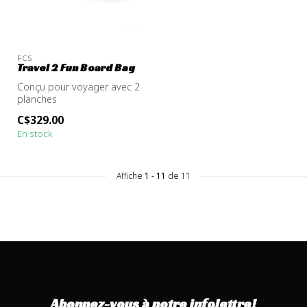
FCS
Travel 2 Fun Board Bag
Conçu pour voyager avec 2
planches
C$329.00
En stock
Affiche
1
-
11
de 11
Abonnez-vous à notre infolettre!