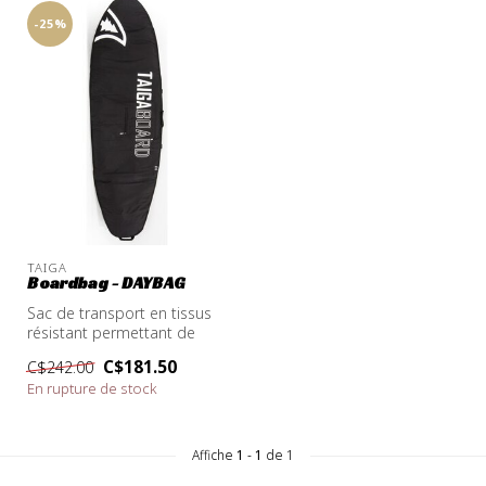
-25%
TAIGA
Boardbag - DAYBAG
Sac de transport en tissus
résistant permettant de
protéger la planche lors du
C$181.50
C$242.00
t...
En rupture de stock
Affiche
1
-
1
de 1