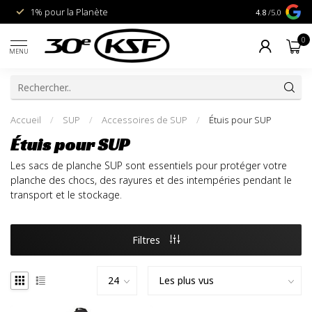
1% pour la Planète
Livraison gra
4.8
/5.0
0
MENU
Accueil
/
SUP
/
Accessoires de SUP
/
Étuis pour SUP
Étuis pour SUP
Les sacs de planche SUP sont essentiels pour protéger votre
planche des chocs, des rayures et des intempéries pendant le
transport et le stockage.
Filtres