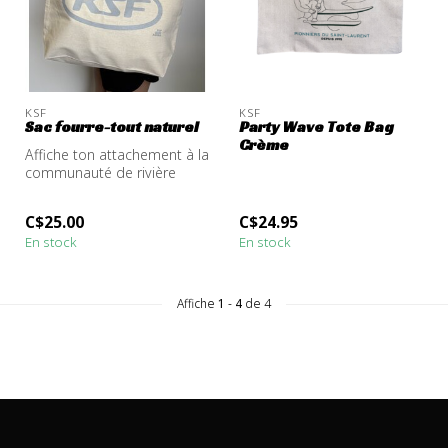
KSF
KSF
Sac fourre-tout naturel
Party Wave Tote Bag
Crème
Affiche ton attachement à la
communauté de rivière
avec ce tote bag KSF en
coton...
C$25.00
C$24.95
En stock
En stock
Affiche
1
-
4
de 4