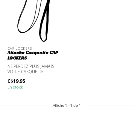
CAP LOCKERS
Attache Casquette CAP
LOCKERS
NE PERDEZ PLUS JAMAIS
VOTRE CASQUETTE!
CAP LOCKERS : La solution
C$19.95
ultime pour le...
En stock
Affiche
1
-
1
de 1