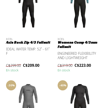
XCEL
XCEL
Axis Back Zip 4/3 Fullsuit
Womens Comp 4/3mm
Fullsuit
IDEAL WATER TEMP: 52˚ - 61˚
F
ENGINEERED FLEXIBILITY
AXIS - IDEAL COMFORT AND
AND LIGHTWEIGHT
WARMTH
WARMTH
C$209.00
C$223.00
C$299.00
C$319.00
En stock
En stock
-30%
-40%