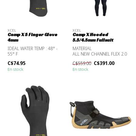
XCEL
XCEL
Comp X 5 Finger Glove
Comp X Hooded
4mm
5.5/4.5mm Fullsuit
IDEAL WATER TEMP : 48° -
MATERIAL
55° F
ALL NEW CHANNEL FLEX 2.0
TDC CHEST TO ANKLE
C$74.95
C$391.00
C$559.00
NANOPRENE LITE
En stock
En stock