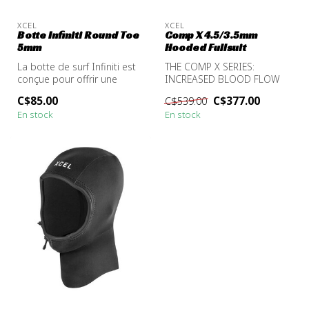
XCEL
XCEL
Botte Infiniti Round Toe
Comp X 4.5/3.5mm
5mm
Hooded Fullsuit
La botte de surf Infiniti est
THE COMP X SERIES:
conçue pour offrir une
INCREASED BLOOD FLOW
chaleur et des
WITH ULTIMATE FLEXIBILITY
C$85.00
C$377.00
C$539.00
performances...
En stock
En stock