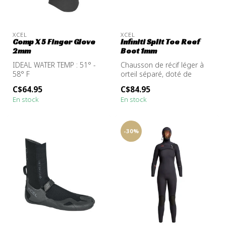
XCEL
XCEL
Comp X 5 Finger Glove
Infiniti Split Toe Reef
2mm
Boot 1mm
IDEAL WATER TEMP : 51° -
Chausson de récif léger à
58° F
orteil séparé, doté de
sangles de cheville
C$64.95
C$84.95
ajustables ...
En stock
En stock
-30%