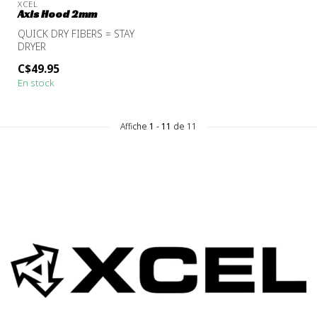
XCEL
Axis Hood 2mm
QUICK DRY FIBERS = STAY
DRYER
ENGINEERED DESIGN =
C$49.95
CONTOURED FIT
En stock
CINCH AND BARR...
Affiche
1
-
11
de 11