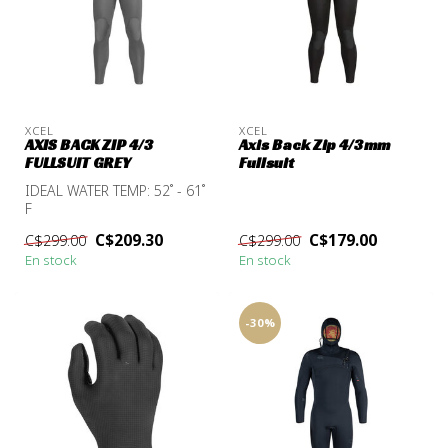
XCEL
XCEL
AXIS BACK ZIP 4/3
Axis Back Zip 4/3mm
FULLSUIT GREY
Fullsuit
IDEAL WATER TEMP: 52˚ - 61˚
F
AXIS - IDEAL COMFORT AND
C$209.30
C$179.00
C$299.00
C$299.00
WARMTH
En stock
En stock
-30%