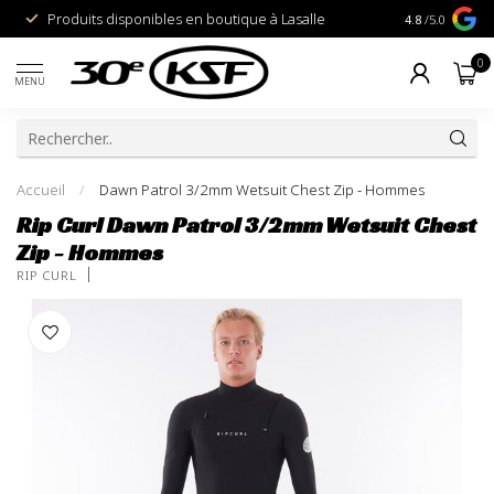
Produits disponibles en boutique à Lasalle
1% pour la P
4.8
/5.0
0
MENU
Accueil
/
Dawn Patrol 3/2mm Wetsuit Chest Zip - Hommes
Rip Curl Dawn Patrol 3/2mm Wetsuit Chest
Zip - Hommes
RIP CURL