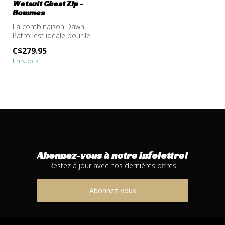
Wetsuit Chest Zip -
Hommes
La combinaison Dawn
Patrol est idéale pour le
surfeur à la recherche de
C$279.95
haute pe...
En stock
Abonnez-vous à notre infolettre!
Restez à jour avec nos dernières offres
Abonnez-vous