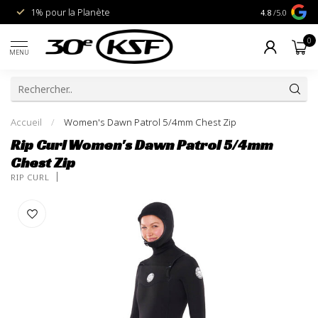
1% pour la Planète
Livraison gra
4.8
/5.0
0
MENU
Accueil
/
Women's Dawn Patrol 5/4mm Chest Zip
Rip Curl Women's Dawn Patrol 5/4mm
Chest Zip
RIP CURL