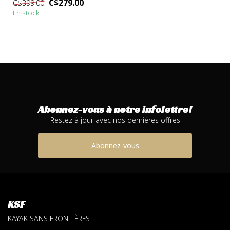
C$279.00
C$399.00
rapport ...
En stock
Abonnez-vous à notre infolettre!
Restez à jour avec nos dernières offres
Abonnez-vous
KSF
KAYAK SANS FRONTIÈRES