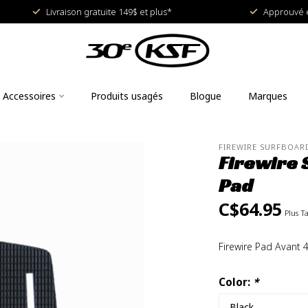
Livraison gratuite 149$ et plus*
Approuvé e
Accessoires
Produits usagés
Blogue
Marques
FIREWIRE SURFBOAR
Firewire 
Pad
C$64.95
Plus T
Firewire Pad Avant 
Color:
*