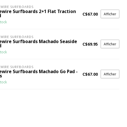
EWIRE SURFBOARDS
ewire Surfboards 2+1 Flat Traction
C$67.00
Afficher
d
tock
EWIRE SURFBOARDS
rewire Surfboards Machado Seaside
C$69.95
Afficher
d
tock
EWIRE SURFBOARDS
rewire Surfboards Machado Go Pad -
C$67.00
Afficher
s
tock