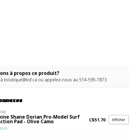
ons à propos ce produit?
 à
boutique@ksf.ca
ou appelez-nous au 514-595-7873
connexes
INE
kine Shane Dorian Pro-Model Surf
C$51.70
Afficher
ction Pad - Olive Camo
tock