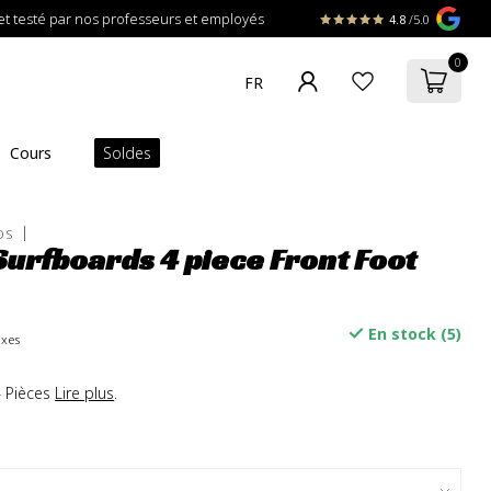
t testé par nos professeurs et employés
4.8
/5.0
0
Cours
Soldes
DS
Surfboards 4 piece Front Foot
En stock (5)
axes
4 Pièces
Lire plus
.