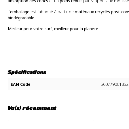
absorption des chocs
et un
poids réduit
par rapport aux mousses
L’
emballage
est fabriqué à partir de
matériaux recyclés post-c
biodégradable
.
Meilleur pour votre surf, meilleur pour la planète.
Spécifications
EAN Code
560779001852
Vu(s) récemment