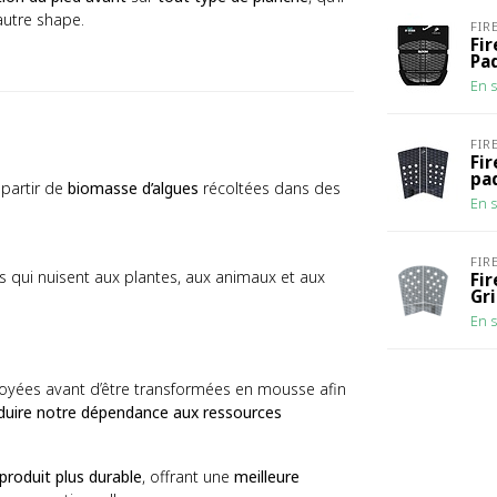
autre shape.
FIR
Fir
Pa
En s
FIR
Fi
pa
partir de
biomasse d’algues
récoltées dans des
En s
FIR
es qui nuisent aux plantes, aux animaux et aux
Fi
Gri
En s
broyées avant d’être transformées en mousse afin
duire notre dépendance aux ressources
produit plus durable
, offrant une
meilleure