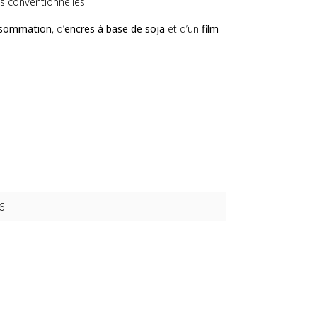
 conventionnelles.
onsommation
, d’
encres à base de soja
et d’un
film
6