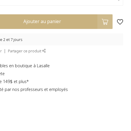
Ajouter au panier
e 2 et 7 jours
r
Partager ce produit
bles en boutique à Lasalle
ète
te 149$ et plus*
té par nos professeurs et employés