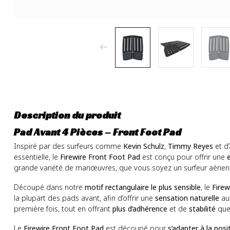
Description du produit
Pad Avant 4 Pièces – Front Foot Pad
Inspiré par des surfeurs comme
Kevin Schulz
,
Timmy Reyes
et d’
essentielle, le
Firewire Front Foot Pad
est conçu pour offrir une
grande variété de manœuvres, que vous soyez un surfeur aérien
Découpé dans notre
motif rectangulaire le plus sensible
, le
Firew
la plupart des pads avant, afin d’offrir une
sensation naturelle
aux
première fois, tout en offrant
plus d’adhérence
et de
stabilité
que 
Le
Firewire Front Foot Pad
est découpé pour
s’adapter à la posi