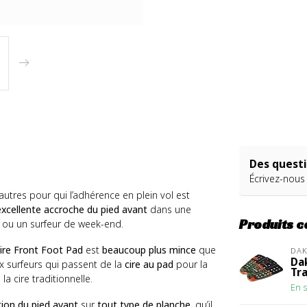
Des questi
Écrivez-nous
autres pour qui l’adhérence en plein vol est
excellente accroche du pied avant
dans une
Produits 
 ou un surfeur de week-end.
ire Front Foot Pad
est
beaucoup plus mince
que
DAK
Da
 surfeurs qui passent de la
cire au pad
pour la
Tra
la cire traditionnelle.
En s
tion du pied avant
sur
tout type de planche
, qu’il