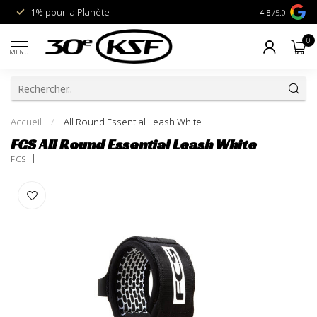
1% pour la Planète
Livraison gra
4.8
/5.0
0
MENU
Accueil
/
All Round Essential Leash White
FCS All Round Essential Leash White
FCS