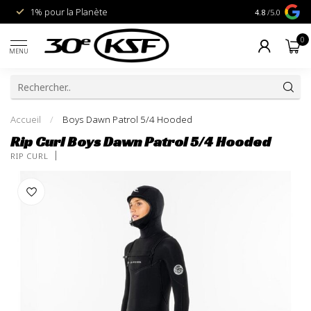
1% pour la Planète
Livraison gra
4.8
/5.0
0
MENU
Accueil
/
Boys Dawn Patrol 5/4 Hooded
Rip Curl Boys Dawn Patrol 5/4 Hooded
RIP CURL