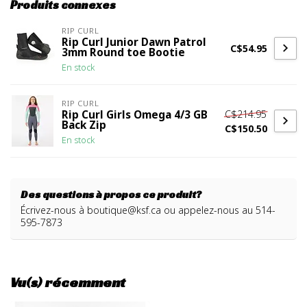
Produits connexes
RIP CURL
Rip Curl Junior Dawn Patrol
C$54.95
3mm Round toe Bootie
En stock
RIP CURL
C$214.95
Rip Curl Girls Omega 4/3 GB
Back Zip
C$150.50
En stock
Des questions à propos ce produit?
Écrivez-nous à
boutique@ksf.ca
ou appelez-nous au 514-
595-7873
Vu(s) récemment