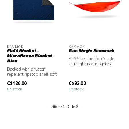
KAMMOK
KAMMOK
Field Blanket -
Roo Single Hammock
Microfleece Blanket -
At 5.9 oz, the Roo Single
Bleu
Ultralight is our lightest
Backed with a water
camping hammock. The
repellent ripstop shell, soft
Roo Si...
fleece interior, and modular
C$126.00
C$92.00
s...
En stock
En stock
Affiche
1
-
2
de 2