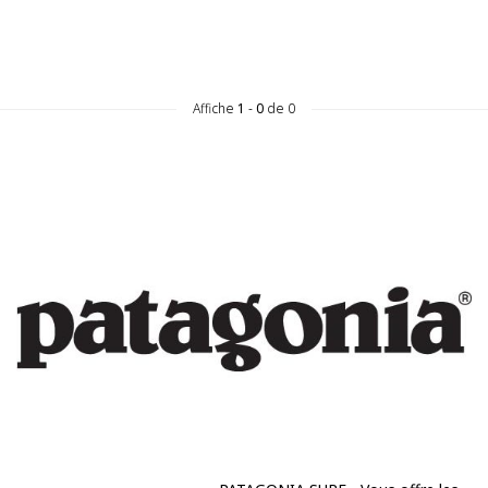
Affiche
1
-
0
de 0