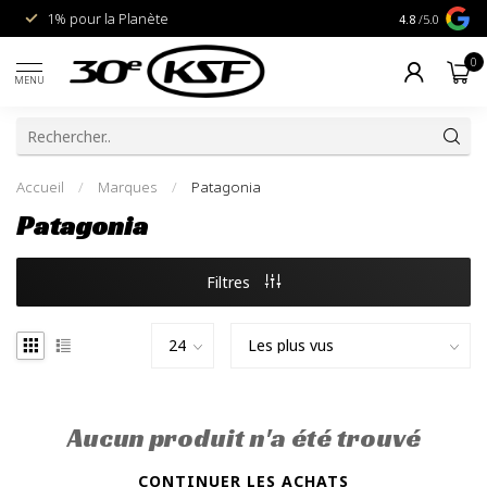
1% pour la Planète
Livraison gra
4.8
/5.0
0
MENU
Accueil
/
Marques
/
Patagonia
Patagonia
Filtres
Aucun produit n'a été trouvé
CONTINUER LES ACHATS