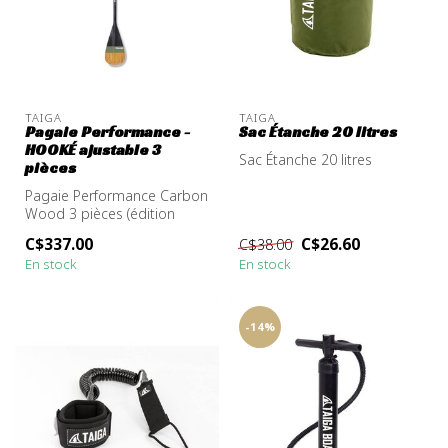
TAIGA
TAIGA
Pagaie Performance -
Sac Étanche 20 litres
HOOKÉ ajustable 3
Sac Étanche 20 litres
pièces
Pagaie Performance Carbon
Wood 3 pièces (édition
Hooké) : un design créé
C$337.00
C$26.60
C$38.00
spécial...
En stock
En stock
-14%