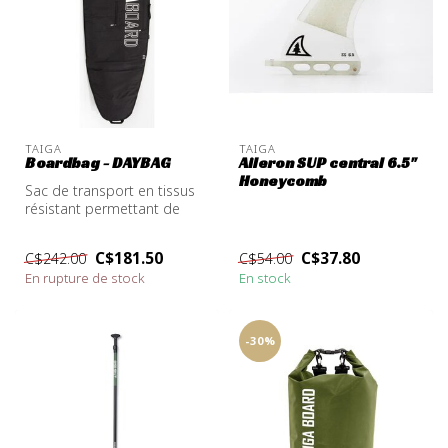
TAIGA
TAIGA
Boardbag - DAYBAG
Aileron SUP central 6.5''
Honeycomb
Sac de transport en tissus
résistant permettant de
protéger la planche lors du
t...
C$181.50
C$37.80
C$242.00
C$54.00
En rupture de stock
En stock
-30%