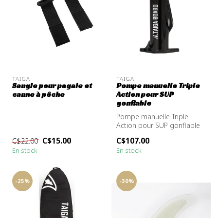
TAIGA
TAIGA
Sangle pour pagaie et
Pompe manuelle Triple
canne à pêche
Action pour SUP
gonflable
Pompe manuelle Triple
Action pour SUP gonflable
C$15.00
C$107.00
C$22.00
En stock
En stock
-25%
-30%