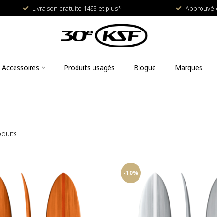
Livraison gratuite 149$ et plus*
Approuvé e
Accessoires
Produits usagés
Blogue
Marques
duits
-10%