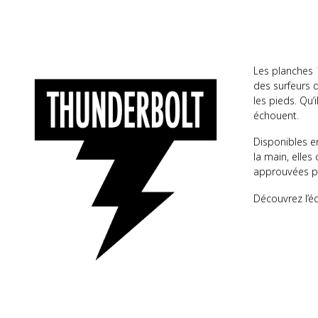
Les planches
des surfeurs d
les pieds. Qu’
échouent.
Disponibles e
la main, elle
approuvées pa
Découvrez l’é