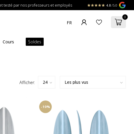
t testé par nos professeurs et employés
4.8
/5.0
0
Cours
Soldes
Afficher:
-10%