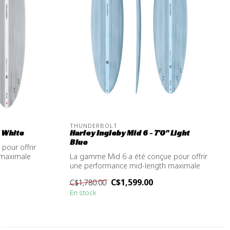
THUNDERBOLT
" White
Harley Ingleby Mid 6 - 7'0" Light
Blue
pour offrir
 maximale
La gamme Mid 6 a été conçue pour offrir
une performance mid-length maximale
dans...
C$1,599.00
C$1,780.00
En stock