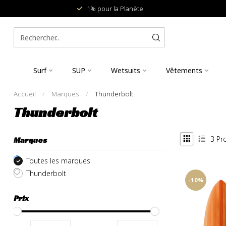
1% pour la Planète
Surf
SUP
Wetsuits
Vêtements
Accueil
/
Marques
/
Thunderbolt
Thunderbolt
3
Pro
Marques
Toutes les marques
Thunderbolt
-10%
Prix