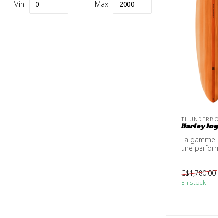
Min
Max
THUNDERB
Harley Ing
La gamme Mi
une perfor
dans...
C$1,780.00
En stock