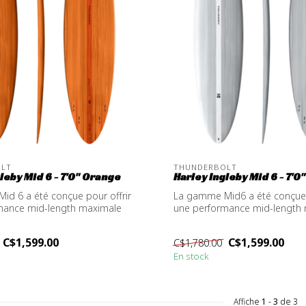
OLT
THUNDERBOLT
leby Mid 6 - 7'0" Orange
Harley Ingleby Mid 6 - 7'0
d 6 a été conçue pour offrir
La gamme Mid6 a été conçue 
mance mid-length maximale
une performance mid-length
dans ...
C$1,599.00
C$1,599.00
C$1,780.00
En stock
Affiche
1
-
3
de 3