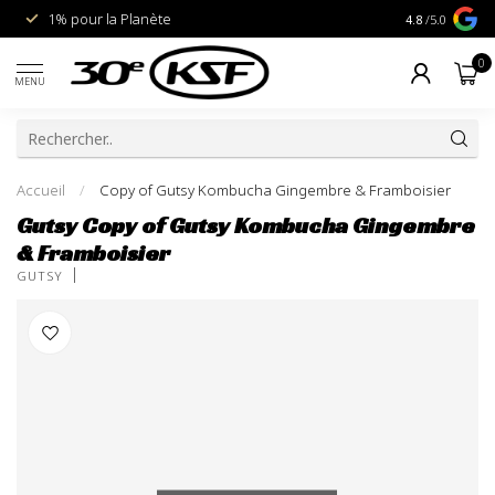
1% pour la Planète
Livraison gra
4.8
/5.0
0
MENU
Accueil
/
Copy of Gutsy Kombucha Gingembre & Framboisier
Gutsy Copy of Gutsy Kombucha Gingembre
& Framboisier
GUTSY