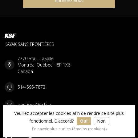
Abonnez-vous
KSF
KAYAK SANS FRONTIÈRES
7770 Boul. LaSalle
Montréal Québec H8P 1X6
Canada
514-595-7873
boutique@ksf.ca
Veuillez accepter les cookies afin de rendre ce site plus
fonctionnel. D'accord?
Oui
Non
Catégories
En savoir plus sur les témoins (cookies) »