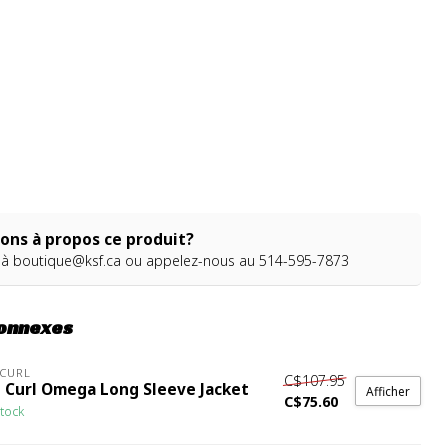
ons à propos ce produit?
 à
boutique@ksf.ca
ou appelez-nous au 514-595-7873
connexes
 CURL
C$107.95
p Curl Omega Long Sleeve Jacket
Afficher
C$75.60
tock