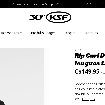
Livraison gratuite 149$ et plus*
Approuvé e
Accessoires
Produits usagés
Blogue
Marques
RIP CURL
Rip Curl 
longues 
C$149.95
Plu
Légère et sans prise
des coutures plates 
chaude ou comme co
lève.
Lire plus
.