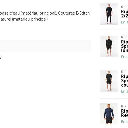
RIP
Ri
se d'eau (matériau principal), Coutures E-Stitch,
2/
urel (matériau principal)
En s
RIP
Ri
Sp
lo
En s
7
RIP
Ri
Sp
co
En s
RIP
Ri
Re
En s