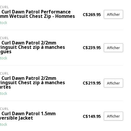
 CURL
p Curl Dawn Patrol Performance
C$269.95
Afficher
2mm Wetsuit Chest Zip - Hommes
tock
 CURL
p Curl Dawn Patrol 2/2mm
ringsuit Chest zip à manches
C$239.95
Afficher
ngues
tock
 CURL
p Curl Dawn Patrol 2/2mm
ringsuit Chest zip à manches
C$219.95
Afficher
urtes
tock
 CURL
p Curl Dawn Patrol 1.5mm
C$149.95
Afficher
versible Jacket
tock