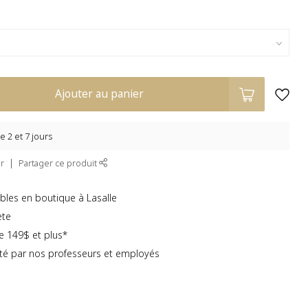
Ajouter au panier
e 2 et 7 jours
r
Partager ce produit
bles en boutique à Lasalle
ète
te 149$ et plus*
té par nos professeurs et employés