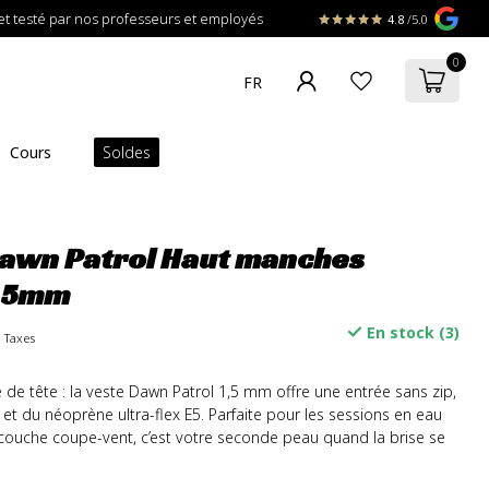
t testé par nos professeurs et employés
4.8
/5.0
0
Cours
Soldes
Dawn Patrol Haut manches
1.5mm
En stock (3)
s Taxes
 de tête : la veste Dawn Patrol 1,5 mm offre une entrée sans zip,
et du néoprène ultra-flex E5. Parfaite pour les sessions en eau
uche coupe-vent, c’est votre seconde peau quand la brise se