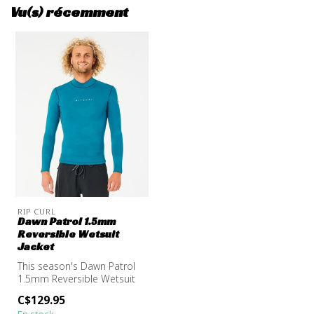
Vu(s) récemment
RIP CURL
Dawn Patrol 1.5mm
Reversible Wetsuit
Jacket
This season's Dawn Patrol
1.5mm Reversible Wetsuit
Jacket was made with
C$129.95
sustaina...