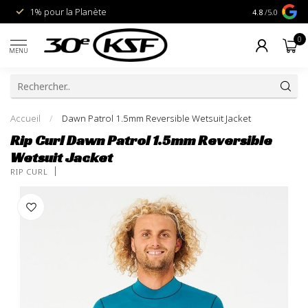
1% pour la Planète
Livraison gra
4.8
/5.0
0
MENU
Accueil
/
Dawn Patrol 1.5mm Reversible Wetsuit Jacket
Rip Curl Dawn Patrol 1.5mm Reversible
Wetsuit Jacket
RIP CURL