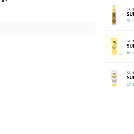
xate
SU
SUN
En s
SU
SU
En s
SU
SU
En s