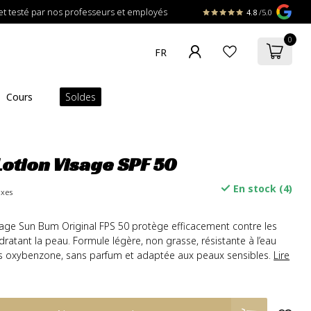
t testé par nos professeurs et employés
4.8
/5.0
0
Cours
Soldes
otion Visage SPF 50
En stock (4)
axes
sage Sun Bum Original FPS 50 protège efficacement contre les
ratant la peau. Formule légère, non grasse, résistante à l’eau
ns oxybenzone, sans parfum et adaptée aux peaux sensibles.
Lire