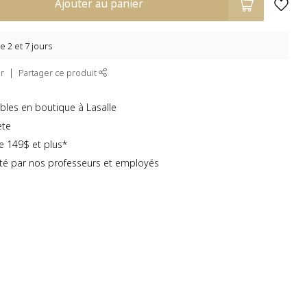
Ajouter au panier
e 2 et 7 jours
r
Partager ce produit
bles en boutique à Lasalle
ète
te 149$ et plus*
té par nos professeurs et employés