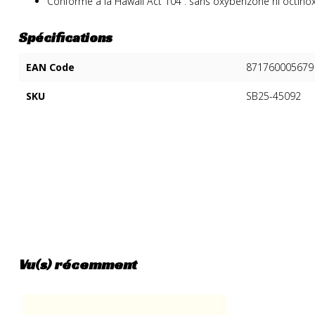
Conforme à la Hawaii Act 104 : sans oxybenzone ni octino
Spécifications
EAN Code
871760005679
SKU
SB25-45092
Vu(s) récemment