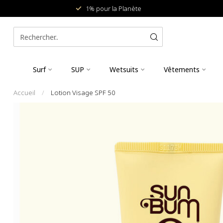
1% pour la Planète
Surf
SUP
Wetsuits
Vêtements
Accueil
/
Lotion Visage SPF 50