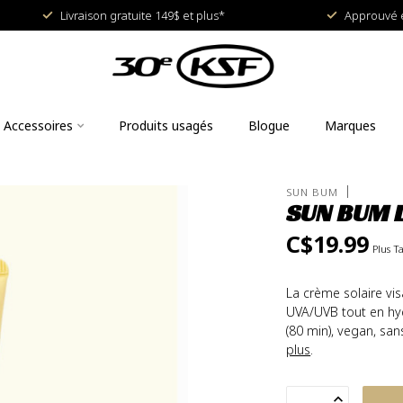
Livraison gratuite 149$ et plus*
Approuvé e
Accessoires
Produits usagés
Blogue
Marques
SUN BUM
SUN BUM L
C$19.99
Plus T
La crème solaire vi
UVA/UVB tout en hyd
(80 min), vegan, sa
plus
.