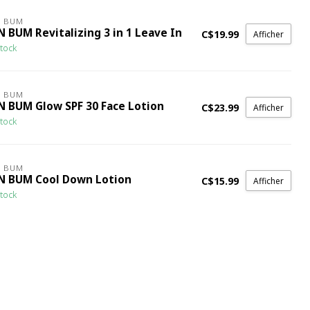
N BUM
 BUM Revitalizing 3 in 1 Leave In
C$19.99
Afficher
tock
N BUM
N BUM Glow SPF 30 Face Lotion
C$23.99
Afficher
tock
N BUM
N BUM Cool Down Lotion
C$15.99
Afficher
tock