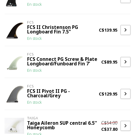
En stock
FCS
FCS II Christenson PG
C$139.95
Longboard Fin 7.5"
En stock
FCS
FCS Connect PG Screw & Plate
C$89.95
Longboard/Funboard Fin 7'
En stock
FCS
FCS II Pivot II PG -
C$129.95
Charcoal/Grey
En stock
TAIGA
C$54.00
Taiga Aileron SUP central 6.5''
Honeycomb
C$37.80
En stock