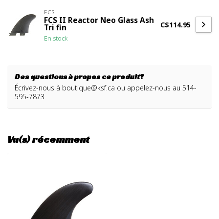
FCS
FCS II Reactor Neo Glass Ash
C$114.95
Tri fin
En stock
Des questions à propos ce produit?
Écrivez-nous à
boutique@ksf.ca
ou appelez-nous au 514-
595-7873
Vu(s) récemment