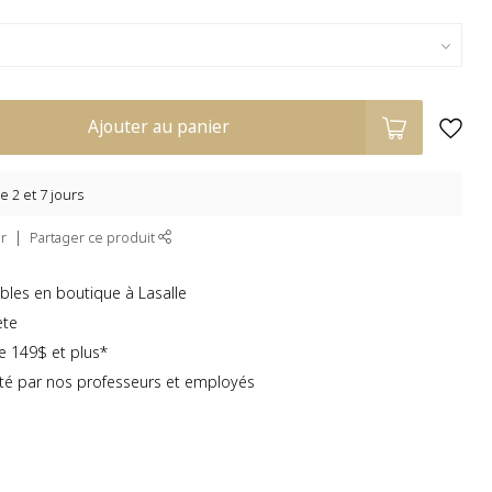
Ajouter au panier
e 2 et 7 jours
r
Partager ce produit
bles en boutique à Lasalle
ète
te 149$ et plus*
té par nos professeurs et employés