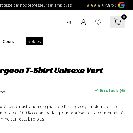
t testé par nos professeurs et employés
4.8
/5.0
0
Cours
Soldes
urgeon T-Shirt Unisexe Vert
En stock (6)
axes
 forêt avec illustration originale de l’esturgeon, emblème discret
nfortable, 100 % coton, parfait pour représenter la communauté
comme sur l’eau.
Lire plus
.