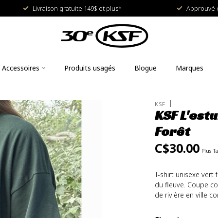
Livraison gratuite 149$ et plus*
Approuvé e
Accessoires
Produits usagés
Blogue
Marques
KSF
KSF L'est
Forêt
C$30.00
Plus T
T-shirt unisexe vert
du fleuve. Coupe co
de rivière en ville 