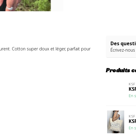
Des questi
ent. Cotton super doux et léger, parfait pour
Écrivez-nous
Produits 
KSF
KS
En s
KSF
KS
En s