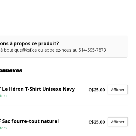
ons à propos ce produit?
 à
boutique@ksf.ca
ou appelez-nous au 514-595-7873
connexes
F Le Héron T-Shirt Unisexe Navy
C$25.00
Afficher
tock
F Sac fourre-tout naturel
C$25.00
Afficher
tock