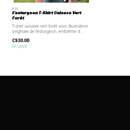
KSF
L'esturgeon T-Shirt Unisexe Vert
Forêt
T-shirt unisexe vert forêt avec illustration
originale de l’esturgeon, emblème d...
C$30.00
En stock