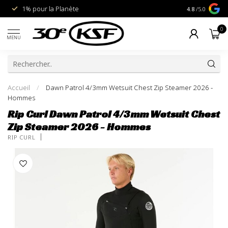
1% pour la Planète
Livraison gra
4.8
/5.0
0
MENU
Accueil
/
Dawn Patrol 4/3mm Wetsuit Chest Zip Steamer 2026 -
Hommes
Rip Curl Dawn Patrol 4/3mm Wetsuit Chest
Zip Steamer 2026 - Hommes
RIP CURL