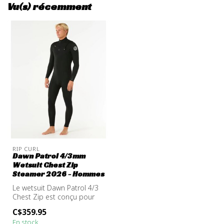
Vu(s) récemment
RIP CURL
Dawn Patrol 4/3mm
Wetsuit Chest Zip
Steamer 2026 - Hommes
Le wetsuit Dawn Patrol 4/3
Chest Zip est conçu pour
offrir performance et
C$359.95
durabi...
En stock