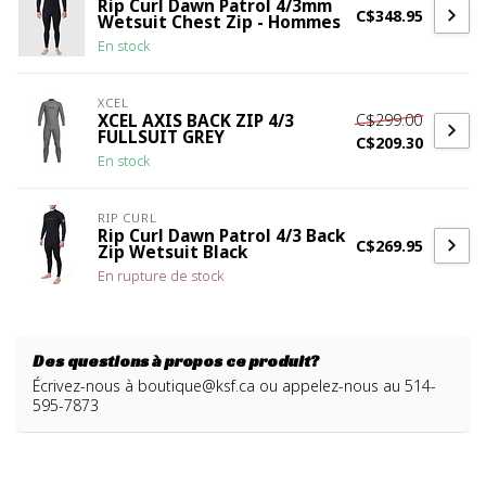
Rip Curl Dawn Patrol 4/3mm
C$348.95
Wetsuit Chest Zip - Hommes
En stock
XCEL
C$299.00
XCEL AXIS BACK ZIP 4/3
FULLSUIT GREY
C$209.30
En stock
RIP CURL
Rip Curl Dawn Patrol 4/3 Back
C$269.95
Zip Wetsuit Black
En rupture de stock
Des questions à propos ce produit?
Écrivez-nous à
boutique@ksf.ca
ou appelez-nous au 514-
595-7873