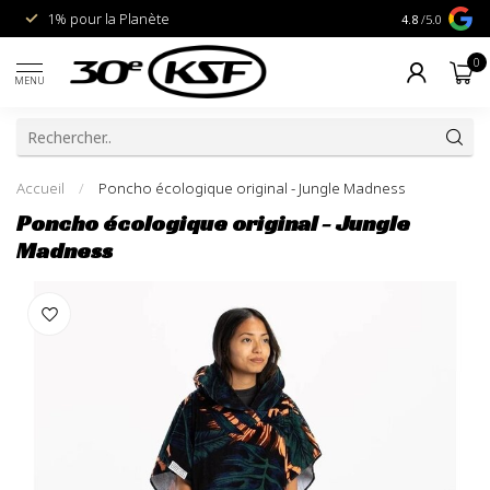
1% pour la Planète
Livraison gra
4.8
/5.0
0
MENU
Accueil
/
Poncho écologique original - Jungle Madness
Poncho écologique original - Jungle
Madness