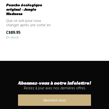
Poncho écologique
original - Jungle
Madness
Que ce soit pour vous
changer après une sortie en
SUP, une session de surf ou
C$89.95
ju...
En stock
Abonnez-vous à notre infolettre!
Restez à jour avec nos dernières offres
Abonnez-vous