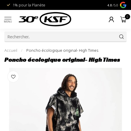
1% pour la Planète
Livraison gra
4.8
/5.0
0
MENU
Accueil
/
Poncho écologique original- High Times
Poncho écologique original- High Times