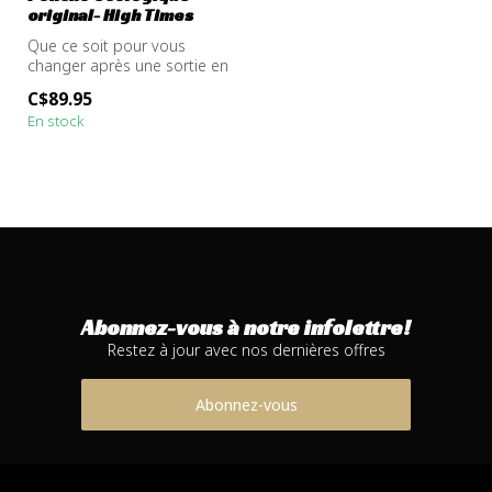
original- High Times
Que ce soit pour vous
changer après une sortie en
SUP, une session de surf ou
C$89.95
ju...
En stock
Abonnez-vous à notre infolettre!
Restez à jour avec nos dernières offres
Abonnez-vous