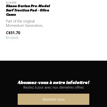
DAKINE
Shane Dorian Pro-Model
Surf Traction Pad - Olive
Camo
Part of the original
Momentum Generation,
Shane Dorian set the
C$51.70
standard for high...
En stock
Abonnez-vous à notre infolettre!
Restez à jour avec nos dernières offres
Abonnez-vous