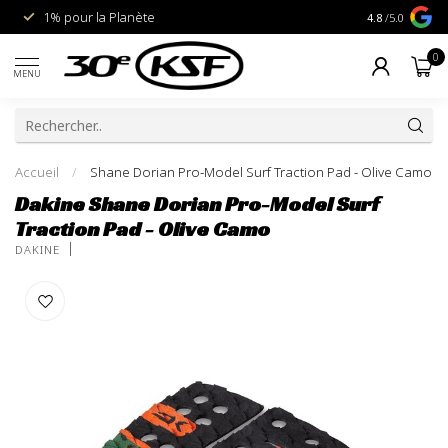
1% pour la Planète
Livraison gra
4.8
/5.0
0
MENU
Accueil
/
Shane Dorian Pro-Model Surf Traction Pad - Olive Camo
Dakine Shane Dorian Pro-Model Surf
Traction Pad - Olive Camo
DAKINE