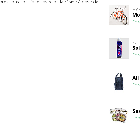
ressions sont faites avec de la résine à base de
MOV
Mo
En s
SOL
So
En s
All
En s
Sex
En s