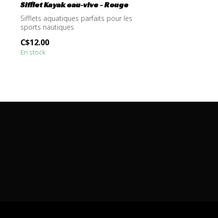
Sifflet Kayak eau-vive - Rouge
Sifflets aquatiques parfaits pour les
sports nautiques
C$12.00
En stock