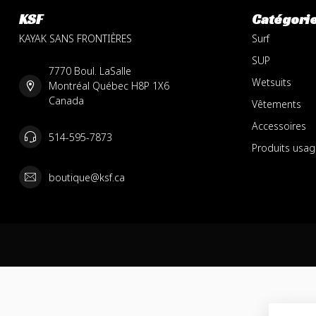
KSF
Catégori
KAYAK SANS FRONTIÈRES
Surf
SUP
7770 Boul. LaSalle
Wetsuits
Montréal Québec H8P 1X6
Canada
Vêtements
Accessoires
514-595-7873
Produits usag
boutique@ksf.ca