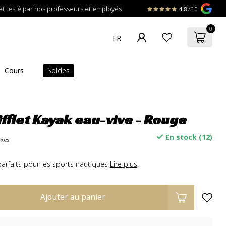
t testé par nos professeurs et employés
4.8
/5.0
0
Cours
Soldes
ifflet Kayak eau-vive - Rouge
En stock (12)
axes
parfaits pour les sports nautiques
Lire plus
.
Ajouter au panier