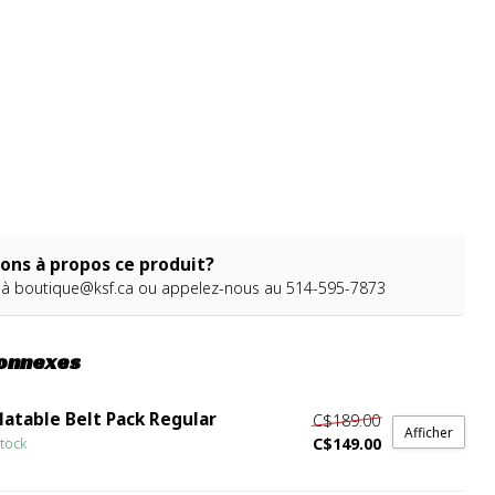
ons à propos ce produit?
 à
boutique@ksf.ca
ou appelez-nous au 514-595-7873
connexes
latable Belt Pack Regular
C$189.00
Afficher
C$149.00
tock