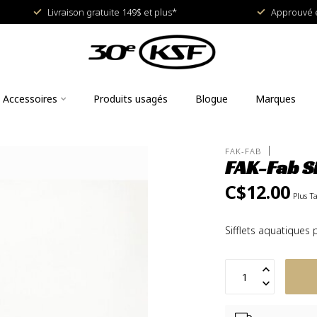
Livraison gratuite 149$ et plus*
Approuvé e
Accessoires
Produits usagés
Blogue
Marques
FAK-FAB
FAK-Fab S
C$12.00
Plus T
Sifflets aquatiques 