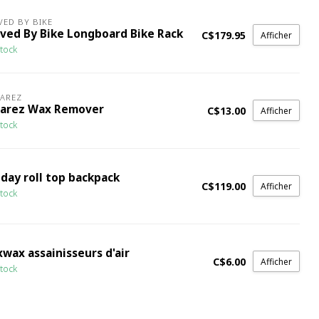
ED BY BIKE
ved By Bike Longboard Bike Rack
C$179.95
Afficher
tock
AREZ
larez Wax Remover
C$13.00
Afficher
tock
 day roll top backpack
C$119.00
Afficher
tock
wax assainisseurs d'air
C$6.00
Afficher
tock