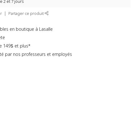
e 2 et 7 jours
r
Partager ce produit
bles en boutique à Lasalle
ète
te 149$ et plus*
té par nos professeurs et employés