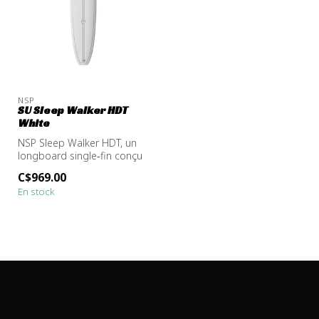
NSP
SU Sleep Walker HDT
White
NSP Sleep Walker HDT, un
longboard single‑fin conçu
par Tully St. John. Ultralis...
C$969.00
En stock