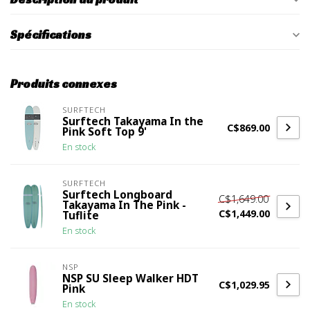
Spécifications
Produits connexes
SURFTECH
Surftech Takayama In the
C$869.00
Pink Soft Top 9'
En stock
SURFTECH
Surftech Longboard
C$1,649.00
Takayama In The Pink -
C$1,449.00
Tuflite
En stock
NSP
NSP SU Sleep Walker HDT
C$1,029.95
Pink
En stock