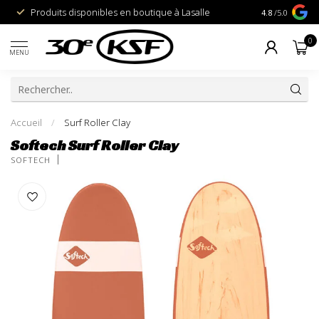
Produits disponibles en boutique à Lasalle
1% pour la P
4.8
/5.0
0
MENU
Accueil
/
Surf Roller Clay
Softech Surf Roller Clay
SOFTECH