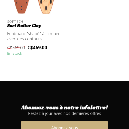
SOFTECH
Surf Roller Clay
Funboard "shapé" à la main
avec des contours
généreux et beaucoup de
C$469.00
C$569.00
volume. Ces...
En stock
Abonnez-vous à notre infolettre!
Restez à jour avec nos dernières offres
Abonnez-vous