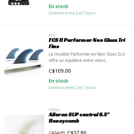
En stock
Livraison entre 2 et 7 jours
FCS
FCS II Performer Neo Glass Tri
Fins
Le modèle Performer en Neo Glass Eco
offre un équilibre entre vitess...
C$109.00
En stock
Livraison entre 2 et 7 jours
TAIGA
Aileron SUP central 6.5''
Honeycomb
C$37.80
C$54.00