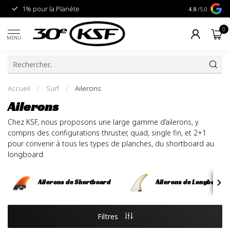
1% pour la Planète
Livraison gra
4.8
/5.0
0
MENU
Accueil
/
Surf
/
Ailerons
Ailerons
Chez KSF, nous proposons une large gamme d’ailerons, y
compris des configurations thruster, quad, single fin, et 2+1
pour convenir à tous les types de planches, du shortboard au
longboard.
Ailerons de Shortboard
Ailerons de Longboard
Filtres