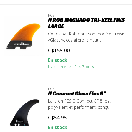
FCS
II ROB MACHADO TRI-KEEL FINS
LARGE
Conçu par Rob pour son modèle Firewire
«Glazer», ces ailerons haut...
C$159.00
En stock
Livraison entre 2 et 7 jours
FCS
II Connect Glass Flex 8''
L’aileron FCS II Connect GF 8" est
polyvalent et performant, conçu ...
C$54.95
En stock