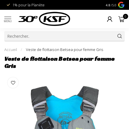
1% pour la Planète
Livraison gra
4.8
/5.0
0
MENU
Accueil
/
Veste de flottaison Betsea pour femme Gris
Veste de flottaison Betsea pour femme
Gris