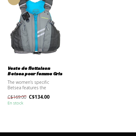
Veste de flottaison
Betsea pour femme Gris
The women’s specific
Betsea features the
ergonomic WRAPTURE™
C$134.00
C$169.00
shaped torso that w...
En stock