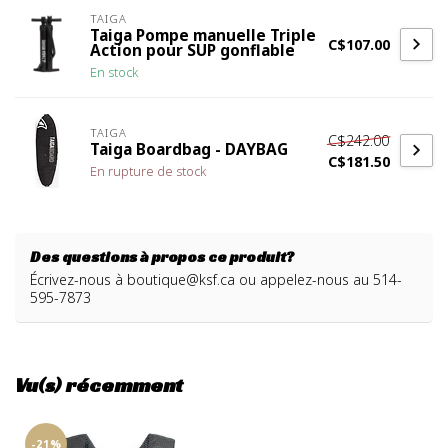
TAIGA
Taiga Pompe manuelle Triple
C$107.00
Action pour SUP gonflable
En stock
TAIGA
C$242.00
Taiga Boardbag - DAYBAG
C$181.50
En rupture de stock
Des questions à propos ce produit?
Écrivez-nous à
boutique@ksf.ca
ou appelez-nous au 514-
595-7873
Vu(s) récemment
-21%