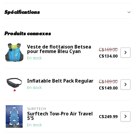
Spécifications
Produits connexes
Veste de flottaison Betsea
C$169.00
pour femme Bleu Cyan
C$134.00
En stock
Inflatable Belt Pack Regular
C$189.00
C$149.00
En stock
SURFTECH
Surftech Tow-Pro Air Travel
C$249.99
5'5
En stock