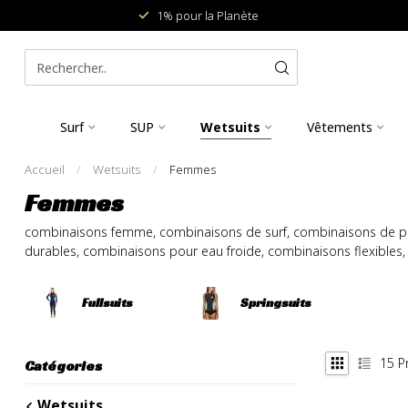
1% pour la Planète
Surf
SUP
Wetsuits
Vêtements
Accueil
/
Wetsuits
/
Femmes
Femmes
combinaisons femme, combinaisons de surf, combinaisons de p
durables, combinaisons pour eau froide, combinaisons flexible
Fullsuits
Springsuits
15
Pr
Catégories
Wetsuits