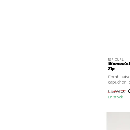
RIP CURL
Women's 
Zip
Combinaiso
capuchon, d
rapport ...
C$399.00
En stock