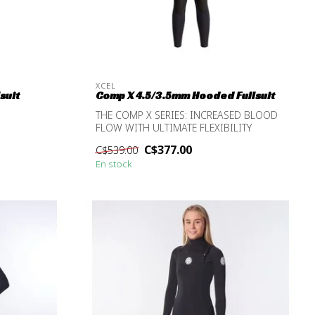
XCEL
suit
Comp X 4.5/3.5mm Hooded Fullsuit
THE COMP X SERIES: INCREASED BLOOD
FLOW WITH ULTIMATE FLEXIBILITY
C$377.00
C$539.00
En stock