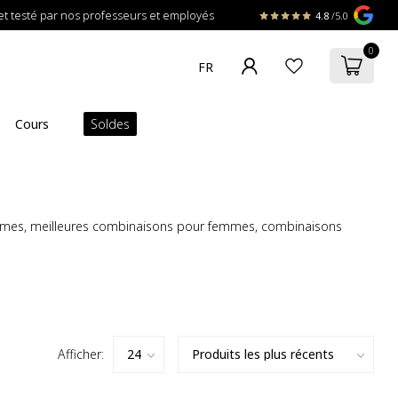
t testé par nos professeurs et employés
4.8
/5.0
0
Cours
Soldes
mmes, meilleures combinaisons pour femmes, combinaisons
Afficher: