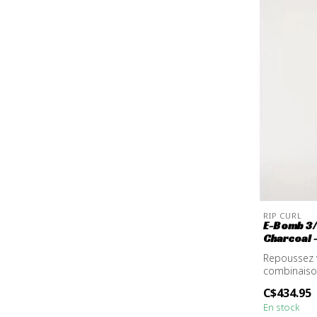
RIP CURL
E-Bomb 3/
Charcoal 
Repoussez v
combinaiso
Zip, conçue 
C$434.95
En stock