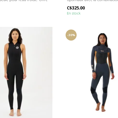
Pat...
C$325.00
En stock
-30%