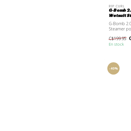
RIP CURL
G-Bomb 2.
Wetsuit S
G-Bomb 2.0
Steamer p
C$199.95
En stock
-40%