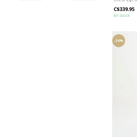
c...
C$339.95
En stock
-30%