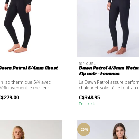
RIP CURL
Dawn Patrol 5/4mm Chest
Dawn Patrol 4/3mm Wetsu
Zip noir - Femmes
n iso thermique 5/4 avec
La Dawn Patrol assure perfor
éfinitivement le meilleur
chaleur et solidité, le tout au 
prix...
C$279.00
C$348.95
En stock
-25%