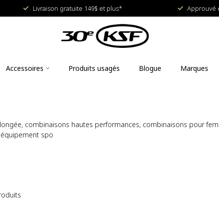
Livraison gratuite 149$ et plus*
Approuvé e
Accessoires
Produits usagés
Blogue
Marques
longée, combinaisons hautes performances, combinaisons pour fe
s, équipement spo
oduits