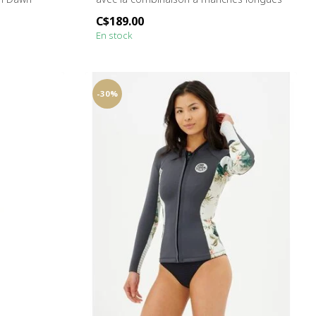
Daw...
C$189.00
En stock
-30%