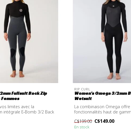
RIP CURL
2mm Fullsuit Back Zip
Women's Omega 3/2mm B
- Femmes
Wetsuit
os limites avec la
La combinaison Omega offre
n intégrale E‑Bomb 3/2 Back
fonctionnalités haut de gamm
...
raisonnable....
C$149.00
C$199.00
En stock