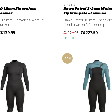
RIP CURL
0 1.5mm Sleeveless
Dawn Patrol 3/2mm Wetsu
teamer
Zip brun pâle - Femmes
 1.5mm Sleeveless Wetsuit
Dawn Patrol 3/2mm Chest Zi
our Femmes
Combinaison Néoprène pou
C$139.95
C$227.50
C$324.95
En stock
-30%