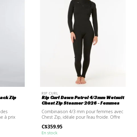
RIP CURL
ack Zip
Rip Curl Dawn Patrol 4/3mm Wetsuit
Chest Zip Steamer 2026 - Femmes
 des
Combinaison 4/3 mm pour femmes avec
e à prix
Chest Zip, idéale pour l’eau froide. Offre
c...
C$359.95
En stock