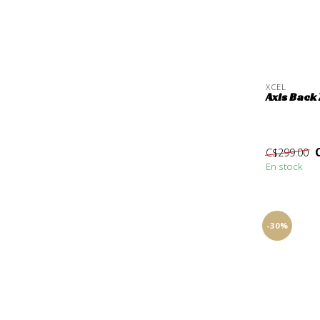
XCEL
Axis Back 
C$299.00
En stock
-30%