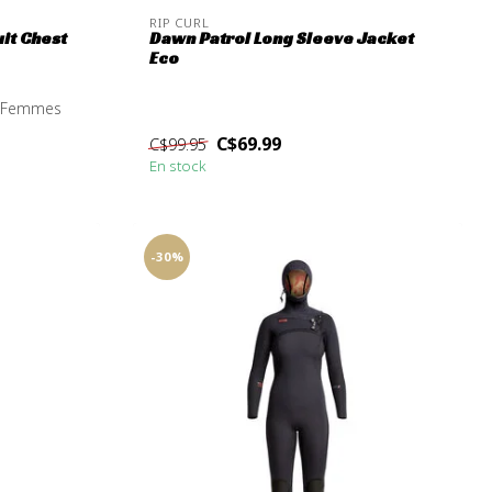
RIP CURL
it Chest
Dawn Patrol Long Sleeve Jacket
Eco
p
r Femmes
C$69.99
C$99.95
En stock
-30%