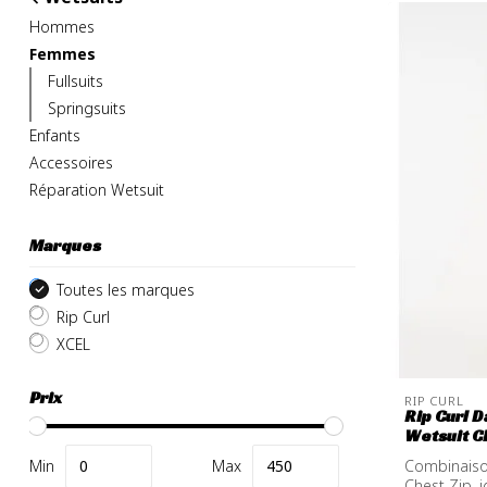
Hommes
Femmes
Fullsuits
Springsuits
Enfants
Accessoires
Réparation Wetsuit
Marques
Toutes les marques
Rip Curl
XCEL
Prix
RIP CURL
Rip Curl 
Wetsuit C
Combinais
Min
Max
Chest Zip, i