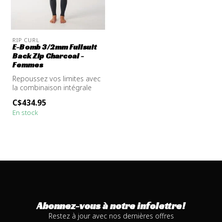
RIP CURL
E-Bomb 3/2mm Fullsuit
Back Zip Charcoal -
Femmes
Repoussez vos limites avec
la combinaison intégrale
E‑Bomb 3/2 Back Zip,
C$434.95
conçue ...
En stock
Abonnez-vous à notre infolettre!
Restez à jour avec nos dernières offres