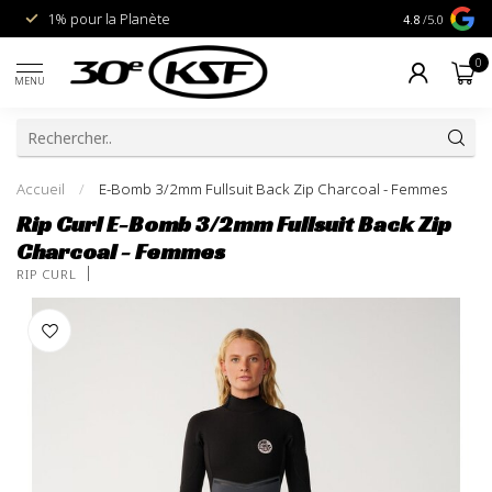
1% pour la Planète
Livraison gra
4.8
/5.0
0
MENU
Accueil
/
E-Bomb 3/2mm Fullsuit Back Zip Charcoal - Femmes
Rip Curl E-Bomb 3/2mm Fullsuit Back Zip
Charcoal - Femmes
RIP CURL