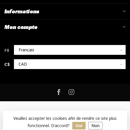
Informations
Mon compte
C$
Veuillez accepter les cookies afin de rendre ce site plus
fonctionnel. D'accord?
Oui
Non
© Copyright 2026 KSF - Designed by Mossy Consulting
- Powered