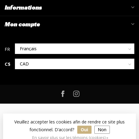
Informations
Mon compte
C$
Veuillez accepter les cookies afin de rendre ce site plus
fonctionnel. D'accord?
Oui
Non
© Copyright 2026 KSF - Designed by Mossy Consulting
- Powered
by
Lightspeed
-
Lightspeed design
by
Dyvelopment
En savoir plus sur les témoins (cookies) »