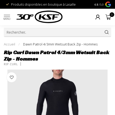
Produits disponibles en boutique à Lasalle
1% pour la P
4.8
/5.0
0
MENU
Accueil
/
Dawn Patrol 4/3mm Wetsuit Back Zip - Hommes
Rip Curl Dawn Patrol 4/3mm Wetsuit Back
Zip - Hommes
RIP CURL