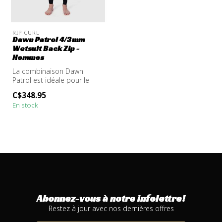
RIP CURL
Dawn Patrol 4/3mm
Wetsuit Back Zip -
Hommes
La combinaison Dawn
Patrol est idéale pour le
surfeur à la recherche de
C$348.95
haute pe...
En stock
Abonnez-vous à notre infolettre!
Restez à jour avec nos dernières offres