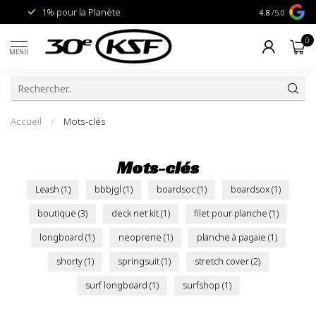
1% pour la Planète
Livraison gra
4.8
/5.0
0
MENU
Accueil
/
Mots-clés
Mots-clés
Leash
(1)
bbbjgl
(1)
boardsoc
(1)
boardsox
(1)
boutique
(3)
deck net kit
(1)
filet pour planche
(1)
longboard
(1)
neoprene
(1)
planche à pagaie
(1)
shorty
(1)
springsuit
(1)
stretch cover
(2)
surf longboard
(1)
surfshop
(1)