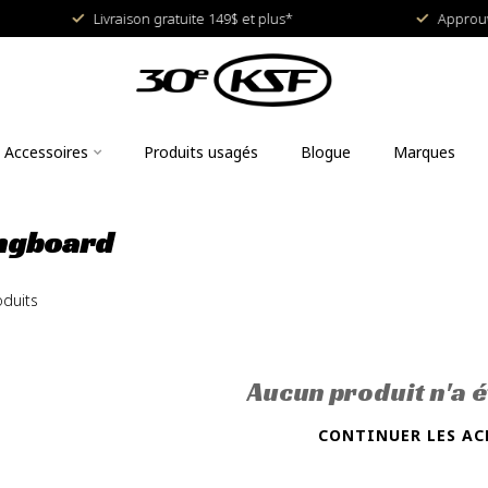
Livraison gratuite 149$ et plus*
Approuvé e
Accessoires
Produits usagés
Blogue
Marques
ongboard
duits
Aucun produit n'a é
CONTINUER LES AC