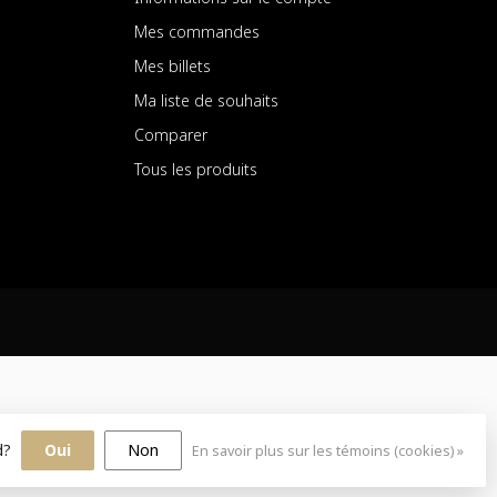
Mes commandes
Mes billets
Ma liste de souhaits
Comparer
Tous les produits
rd?
Oui
Non
En savoir plus sur les témoins (cookies) »
sign
by
Dyvelopment