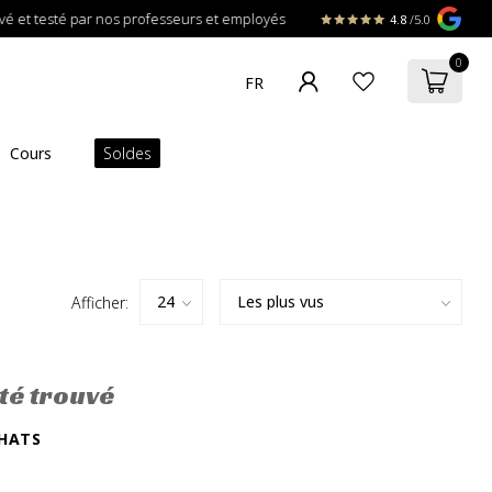
t testé par nos professeurs et employés
4.8
/5.0
0
Cours
Soldes
Afficher:
té trouvé
HATS