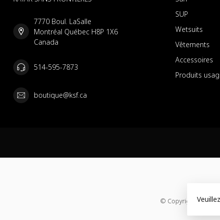
SUP
7770 Boul. LaSalle
Wetsuits
Montréal Québec H8P 1X6
Canada
Vêtements
Accessoires
514-595-7873
Produits usag
boutique@ksf.ca
Veuille
© Copyright 2026 KS