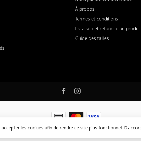
À propos
Termes et conditions
Livraison et retours d'un produit
Guide des tailles
és
z accepter les cookies afin de rendre ce site plus fonctionnel. D'acco
F - Designed by Mossy Consulting
- Powered by
Lightspeed
-
Lightspeed de