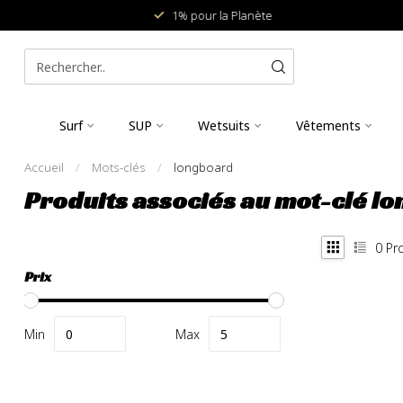
1% pour la Planète
Surf
SUP
Wetsuits
Vêtements
Accueil
/
Mots-clés
/
longboard
Produits associés au mot-clé l
0
Pro
Prix
Min
Max