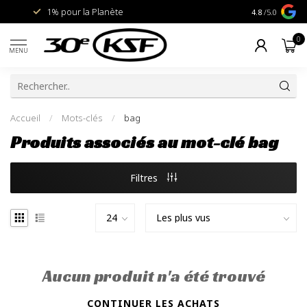
1% pour la Planète
Livraison gra
4.8
/5.0
0
MENU
Accueil
/
Mots-clés
/
bag
Produits associés au mot-clé bag
Filtres
Aucun produit n'a été trouvé
CONTINUER LES ACHATS