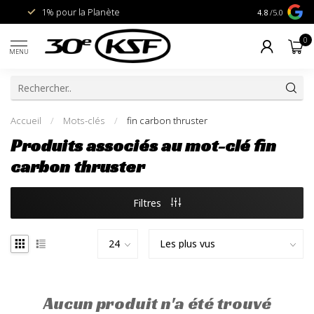
1% pour la Planète
Livraison gra
4.8
/5.0
0
MENU
Accueil
/
Mots-clés
/
fin carbon thruster
Produits associés au mot-clé fin
carbon thruster
Filtres
Aucun produit n'a été trouvé