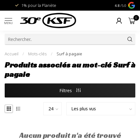
1% pour la Planète
Livraison gra
4.8
/5.0
0
MENU
Accueil
/
Mots-clés
/
Surf à pagaie
Produits associés au mot-clé Surf à
pagaie
Filtres
Aucun produit n'a été trouvé