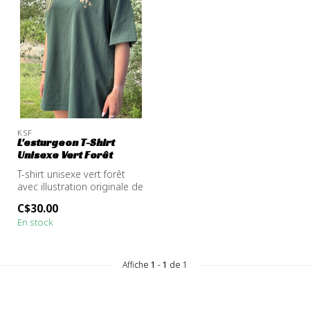
KSF
L'esturgeon T-Shirt
Unisexe Vert Forêt
T-shirt unisexe vert forêt
avec illustration originale de
l’esturgeon, emblème d...
C$30.00
En stock
Affiche
1
-
1
de 1