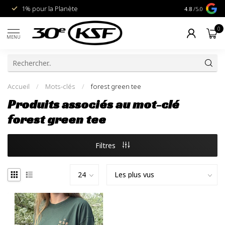
1% pour la Planète
Livraison gra
4.8
/5.0
0
MENU
Accueil
/
Mots-clés
/
forest green tee
Produits associés au mot-clé
forest green tee
Filtres