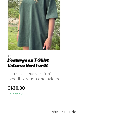
KSF
L'esturgeon T-Shirt
Unisexe Vert Forêt
T-shirt unisexe vert forêt
avec illustration originale de
l’esturgeon, emblème d...
C$30.00
En stock
Affiche
1
-
1
de 1